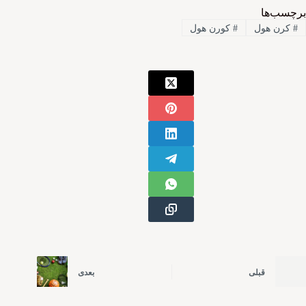
برچسب‌ها
#
کرن هول
#
کورن هول
قبلی
بعدی