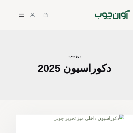
رش
ه
سبد
حتوا
خرید
برچسب
دکوراسیون 2025