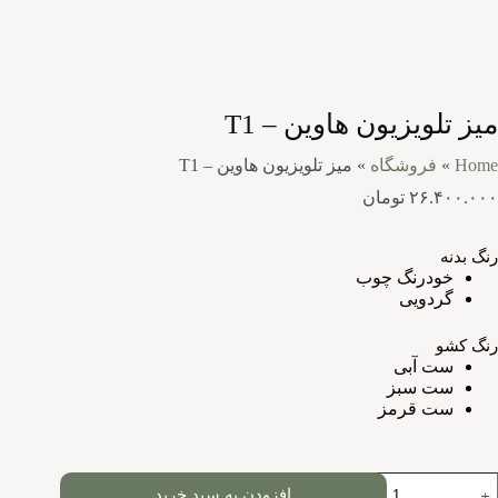
میز تلویزیون هاوین – T1
Home
»
فروشگاه
»
میز تلویزیون هاوین – T1
۲۶.۴۰۰.۰۰۰
تومان
رنگ بدنه
خودرنگ چوب
گردویی
رنگ کشو
ست آبی
ست سبز
ست قرمز
افزودن به سبد خرید