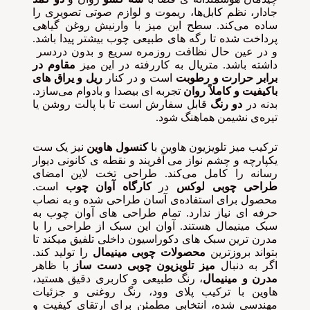
جادار، نظم کابل‌ها، ریموت و لوازم صوتی‌ تصویری را
ساده می‌کند. سطح این میز با وارنیش روغن گیاهی
پرداخت شده تا رگه های طبیعی چوب بیشتر پیدا باشد.
و در عین حال نظافت روزمره سریع و بدون دردسر
داشته باشد. متریال به کاررفته در این میز
مقاوم در
برابر حرارت و رطوبت
است و در کنار
ریل و یراق های
باکیفیت و کاملاً روان
تجربه ای بیصدا و بادوام می‌سازد.
بدنه در
دو رنگ
قابل سفارش است تا با پالت روشن یا
تیره‌ی نشیمن هماهنگ شود.
ترکیب میز تلویزیون هاوین با
کنسول هاوین
نیز یک ست
یکپارچه و چشم نواز می آفریند و نقطه ی کانونی دیوار
رسانه را کامل می‌کند. طراحی تخت لاین امضای
طراحی چوبی لوکس
در
کارگاه آوان چوب
است.
محصول برای استفاده‌ی آسان طراحی شده و به نصاب
حرفه ای نیاز ندارد. تمام طراحی های آوان چوب به
سبک مینیمال هستند. آوان این سبک از طراحی را با
مدرن ترین سبک های دکوراسیون داخلی تلفیق میکند تا
بتواند بروزترین
محصولات چوبی مینیمال
را تولید کند.
اگر به دنبال
میز تلویزیون چوبی دست ساز
با ظاهر
مدرن و مینیمال
، رنگ طبیعی و کاربری دقیق هستید،
هاوین با ترکیب پلای وود، رنگ روغنی و جزئیات
مهندسی شده، انتخابی مطمئن برای ارتقای کیفیت و