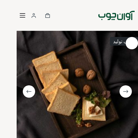
رش
ه
حتوا
سبد
خرید
توقف تولید