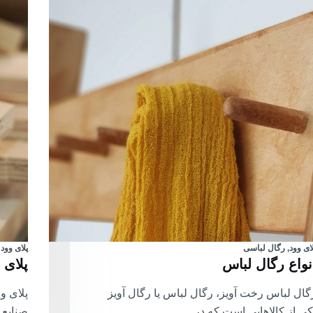
لای وود
,
رگال لباسی
پلای وود
نواع رگال لباس
پلای
گال لباس رخت آویز، رگال لباس یا رگال آویز
پلای و
کی از کالاهایی است که در…
صنایع 