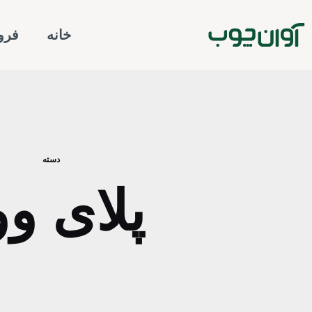
رش
ه
خانه
فرو
حتوا
دسته
پلای وو